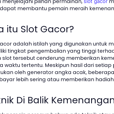
a menjelajahi pilihan permainan,
m
slot gacor
 dapat membantu pemain meraih kemenan
 itu Slot Gacor?
gacor adalah istilah yang digunakan untu
iki tingkat pengembalian yang tinggi terhad
n slot tersebut cenderung memberikan k
a waktu tertentu. Meskipun hasil dari setia
tukan oleh generator angka acak, beberapa s
yar lebih sering atau memberikan hadiah 
knik Di Balik Kemenanga