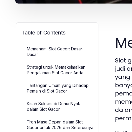
Table of Contents
Me
Memahami Slot Gacor: Dasar-
Dasar
Slot 
Strategi untuk Memaksimalkan
judi 
Pengalaman Slot Gacor Anda
yang 
banya
Tantangan Umum yang Dihadapi
Pemain di Slot Gacor
pemai
meman
Kisah Sukses di Dunia Nyata
dalam
dalam Slot Gacor
perma
Tren Masa Depan dalam Slot
Gacor untuk 2026 dan Seterusnya