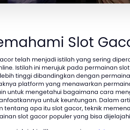
mahami Slot Gaco
gacor telah menjadi istilah yang sering di
online. Istilah ini merujuk pada permainan
lebih tinggi dibandingkan dengan permaina
knya platform yang menawarkan permainan 
n untuk mengetahui bagaimana cara mengid
faatkannya untuk keuntungan. Dalam artike
 tentang apa itu slot gacor, teknik meme
inan slot gacor populer yang bisa dijelajahi