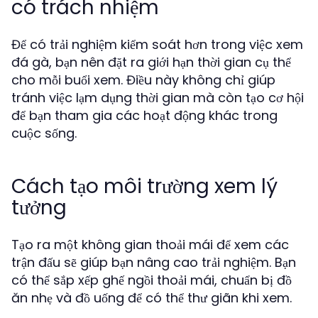
có trách nhiệm
Để có trải nghiệm kiểm soát hơn trong việc xem
đá gà, bạn nên đặt ra giới hạn thời gian cụ thể
cho mỗi buổi xem. Điều này không chỉ giúp
tránh việc lạm dụng thời gian mà còn tạo cơ hội
để bạn tham gia các hoạt động khác trong
cuộc sống.
Cách tạo môi trường xem lý
tưởng
Tạo ra một không gian thoải mái để xem các
trận đấu sẽ giúp bạn nâng cao trải nghiệm. Bạn
có thể sắp xếp ghế ngồi thoải mái, chuẩn bị đồ
ăn nhẹ và đồ uống để có thể thư giãn khi xem.