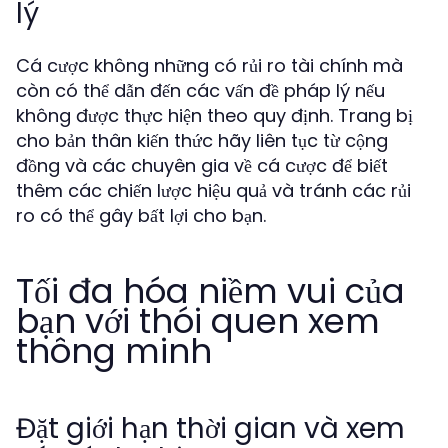
lý
Cá cược không những có rủi ro tài chính mà
còn có thể dẫn đến các vấn đề pháp lý nếu
không được thực hiện theo quy định. Trang bị
cho bản thân kiến thức hãy liên tục từ cộng
đồng và các chuyên gia về cá cược để biết
thêm các chiến lược hiệu quả và tránh các rủi
ro có thể gây bất lợi cho bạn.
Tối đa hóa niềm vui của
bạn với thói quen xem
thông minh
Đặt giới hạn thời gian và xem