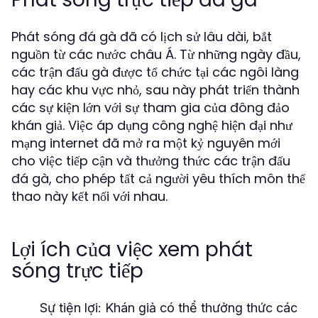
Phát sóng đá gà đã có lịch sử lâu dài, bắt
nguồn từ các nước châu Á. Từ những ngày đầu,
các trận đấu gà được tổ chức tại các ngôi làng
hay các khu vực nhỏ, sau này phát triển thành
các sự kiện lớn với sự tham gia của đông đảo
khán giả. Việc áp dụng công nghệ hiện đại như
mạng internet đã mở ra một kỷ nguyên mới
cho việc tiếp cận và thưởng thức các trận đấu
đá gà, cho phép tất cả người yêu thích môn thể
thao này kết nối với nhau.
Lợi ích của việc xem phát
sóng trực tiếp
Sự tiện lợi:
Khán giả có thể thưởng thức các