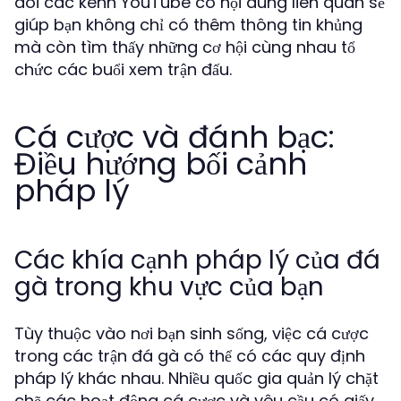
dõi các kênh YouTube có nội dung liên quan sẽ
giúp bạn không chỉ có thêm thông tin khủng
mà còn tìm thấy những cơ hội cùng nhau tổ
chức các buổi xem trận đấu.
Cá cược và đánh bạc:
Điều hướng bối cảnh
pháp lý
Các khía cạnh pháp lý của đá
gà trong khu vực của bạn
Tùy thuộc vào nơi bạn sinh sống, việc cá cược
trong các trận đá gà có thể có các quy định
pháp lý khác nhau. Nhiều quốc gia quản lý chặt
chẽ các hoạt động cá cược và yêu cầu có giấy