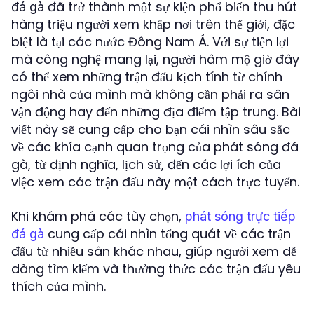
đã trở thành một sự kiện phổ biến thu hút
đá gà
hàng triệu người xem khắp nơi trên thế giới, đặc
biệt là tại các nước Đông Nam Á. Với sự tiện lợi
mà công nghệ mang lại, người hâm mộ giờ đây
có thể xem những trận đấu kịch tính từ chính
ngôi nhà của mình mà không cần phải ra sân
vận động hay đến những địa điểm tập trung. Bài
viết này sẽ cung cấp cho bạn cái nhìn sâu sắc
về các khía cạnh quan trọng của phát sóng đá
gà, từ định nghĩa, lịch sử, đến các lợi ích của
việc xem các trận đấu này một cách trực tuyến.
Khi khám phá các tùy chọn,
phát sóng trực tiếp
cung cấp cái nhìn tổng quát về các trận
đá gà
đấu từ nhiều sân khác nhau, giúp người xem dễ
dàng tìm kiếm và thưởng thức các trận đấu yêu
thích của mình.